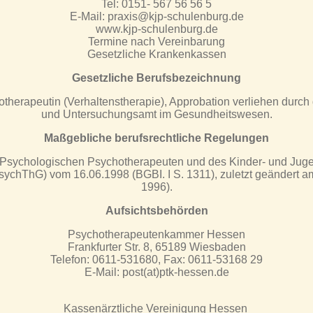
Tel: 0151- 567 56 56 5
E-Mail: praxis@kjp-schulenburg.de
www.kjp-schulenburg.de
Termine nach Vereinbarung
Gesetzliche Krankenkassen
Gesetzliche Berufsbezeichnung
therapeutin (Verhaltenstherapie), Approbation verliehen durc
und Untersuchungsamt im Gesundheitswesen.
Maßgebliche berufsrechtliche Regelungen
s Psychologischen Psychotherapeuten und des Kinder- und Jug
chThG) vom 16.06.1998 (BGBI. I S. 1311), zuletzt geändert am
1996).
Aufsichtsbehörden
Psychotherapeutenkammer Hessen
Frankfurter Str. 8, 65189 Wiesbaden
Telefon: 0611-531680, Fax: 0611-53168 29
E-Mail: post(at)ptk-hessen.de
Kassenärztliche Vereinigung Hessen